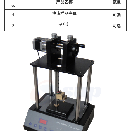
产品名称
数量
o.
快速样品夹具
1
可选
提升绳
2
可选