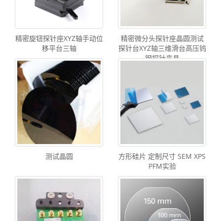
精密旋钮探针座XYZ轴手动位
精密微分头探针座晶圆测试
移平台三轴
探针台XYZ轴三维滑台高压钨
钢探针夹具
测试晶圆
方形硅片 定制尺寸 SEM XPS
PFM实验