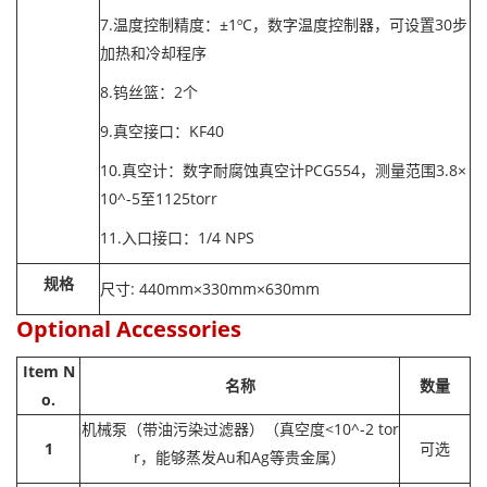
7.温度控制精度：±1ºC，数字温度控制器，可设置30步
加热和冷却程序
8.钨丝篮：2个
9.真空接口：KF40
10.真空计：数字耐腐蚀真空计PCG554，测量范围3.8×
10^-5至1125torr
11.入口接口：1/4 NPS
规格
尺寸: 440mm×330mm×630mm
Optional Accessories
Item N
名称
数量
o.
机械泵（带油污染过滤器）（真空度<10^-2 tor
1
可选
r，能够蒸发Au和Ag等贵金属）