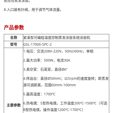
反应性蒸发涂层。
8.入口装有针阀，用于调节气体流量。
产品参数
名称
紧凑型可编程温度控制蒸发涂层系统涂层机
型号
GSL-1700X-SPC-2
1.电压：交流208V-220V，50Hz/60Hz，单相
2.最大功率：500W，电流30A
3.真空室：石英室，直径Ø6“
4.样品台：直径Ø50mm；以5rpm的速度旋转；距蒸发
源可调距离，范围60mm-100mm
5.最高温度：1700ºC
6.热电偶：S型热电偶，工作温度200ºC-1500ºC（可选
主要参数
B型热电偶，操作温度1200ºC-1700ºC）