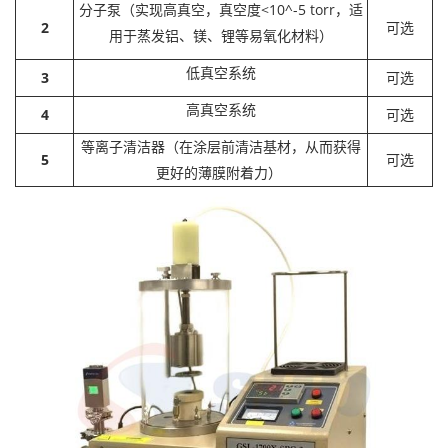
分子泵（实现高真空，真空度<10^-5 torr，适
2
可选
用于蒸发铝、镁、锂等易氧化材料）
低真空系统
3
可选
高真空系统
4
可选
等离子清洁器（在涂层前清洁基材，从而获得
5
可选
更好的薄膜附着力）