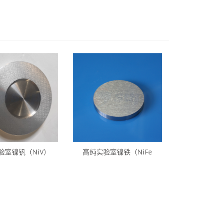
验室镍钒（NiV）
高纯实验室镍铁（NiFe