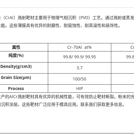
（CrAl）溅射靶材主要用于物理气相沉积（PVD）工艺。通过溅射或
性能。这些薄膜具有优异的耐磨性、耐腐蚀性、耐高温性和装饰性。
属性
Cr-70Al at%
C
纯度(%)
99.8/ 99.9/ 99.95
99.8
Density(g/cm3)
3.7
Grain Size(μm)
100/50
Process
HIP
生产的AlCr溅射靶材具有优异的机械性能，可有效防止靶材断裂。粉末的
的沉积涂层。这些靶材广泛应用于模具应用。联系我们获取更多信息。