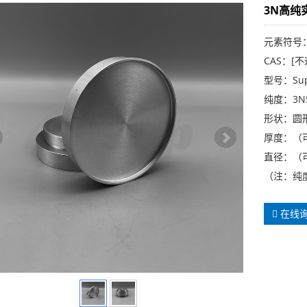
3N高纯
元素符号：
CAS：[不
型号：Sup
纯度：3N5
形状：圆
厚度：（
直径：（
（注：纯
在线