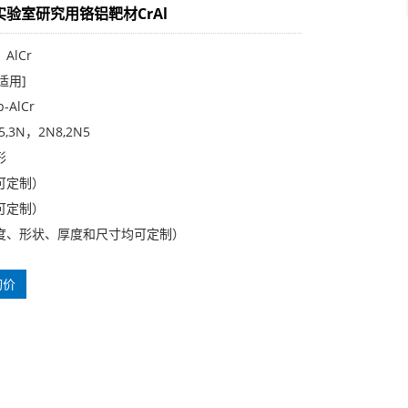
实验室研究用铬铝靶材CrAl
AlCr
适用]
-AlCr
,3N，2N8,2N5
形
可定制）
可定制）
度、形状、厚度和尺寸均可定制）
询价