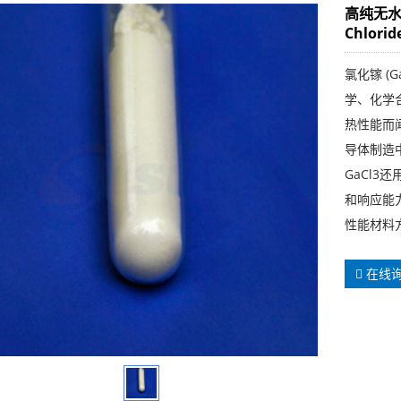
高纯无水氯化
Chlorid
氯化镓 (
学、化学合
热性能而
导体制造
GaCl
和响应能力
性能材料
在线