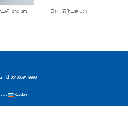
二铟（Indium
高纯三碲化二镓 Gall
com
8618059149998
rabic
Russian