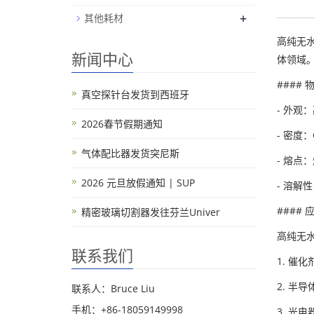
+
其他耗材
高纯无水氯
新闻中心
体领域。
####
真空探针台发货到西班牙
- 外
2026春节假期通知
- 密度
气体配比器发货突尼斯
- 熔点
2026 元旦放假通知 | SUP
- 溶解
#### 
精密玻璃切割器发往芬兰Univer
高纯无
联系我们
1. 
2. 半
联系人：Bruce Liu
手机：+86-18059149998
3. 光