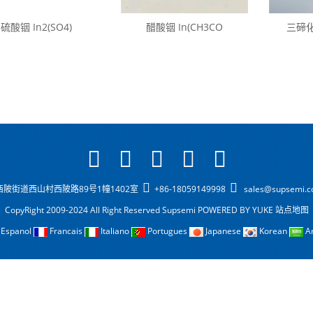
硫酸铟 In2(SO4)
醋酸铟 In(CH3CO
三碲化
陂街道西山村西陂路89号1幢1402室
+86-18059149998
sales@supsemi.
CopyRight 2009-2024 All Right Reserved Supsemi
POWERED BY YUKE
站点地图
Espanol
Francais
Italiano
Portugues
Japanese
Korean
A