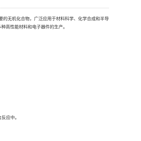
aCl3）是一种重要的无机化合物，广泛应用于材料科学、化学合成和半导
于多种高性能材料和电子器件的生产。
合反应中。