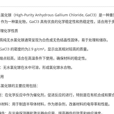
化镓（High-Purity Anhydrous Gallium Chloride, G
作为一种氯化物，GaCl3 具有优良的化学稳定性和热稳定性，适合用
 物理化学性质
观：高纯无水氯化镓通常呈现为白色或无色结晶性固体，易于处理和储存。
：GaCl3 的密度约为2.9 g/cm³，显示出其相对较高的质量。
：熔点较高，适合在高温条件下使用，确保材料的稳定性。
性：无水氯化镓在水中可溶，形成氯化镓水合物。
应用
水氯化镓的主要应用包括：
催化剂：在化学反应中作为催化剂，促进反应的进行，特别是在有机合成和聚
导体材料：用于制造半导体材料，作为掺杂剂，改善材料的电导率和性能。
电器件：在光电探测器和激光器中应用，提高器件的效率和响应速度。