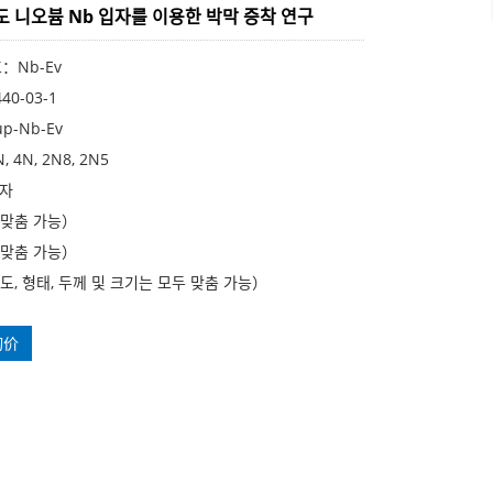
도 니오븀 Nb 입자를 이용한 박막 증착 연구
호：Nb-Ev
40-03-1
p-Nb-Ev
 4N, 2N8, 2N5
입자
（맞춤 가능）
（맞춤 가능）
도, 형태, 두께 및 크기는 모두 맞춤 가능）
询价