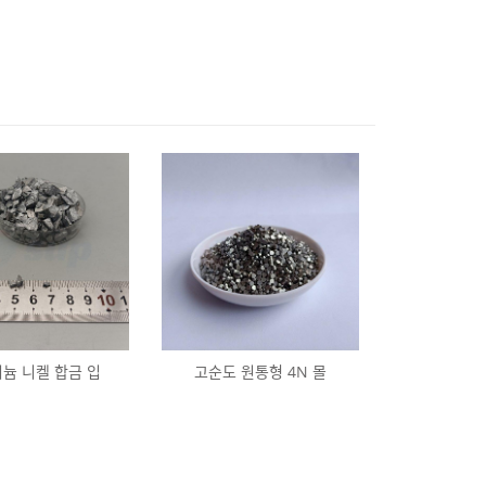
늄 니켈 합금 입
고순도 원통형 4N 몰