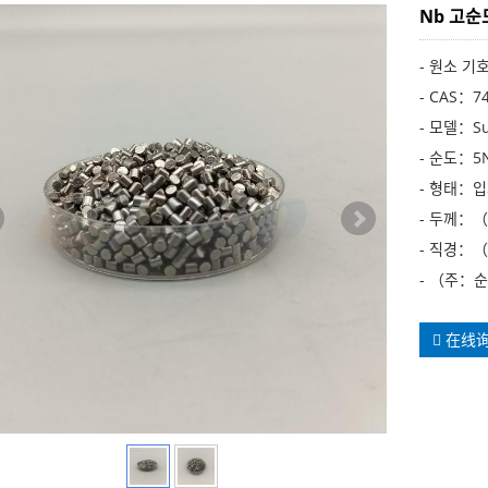
Nb 고순
- 원소 기
- CAS：74
- 모델：Su
- 순도：5N,
- 형태：
- 두께：
- 직경：
- （주：순
在线