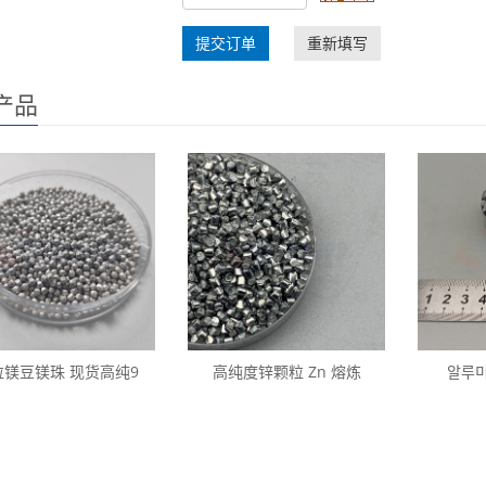
提交订单
重新填写
产品
粒镁豆镁珠 现货高纯9
高纯度锌颗粒 Zn 熔炼
알루미