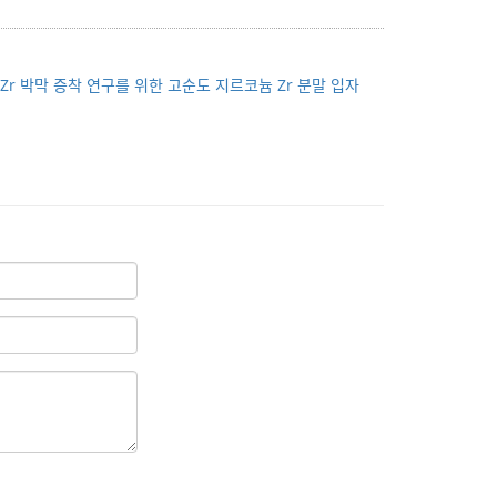
：
Zr 박막 증착 연구를 위한 고순도 지르코늄 Zr 분말 입자