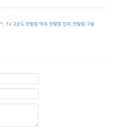
个：
Ta 고순도 탄탈럼 막대, 탄탈럼 입자, 탄탈럼 구슬