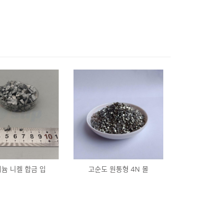
늄 니켈 합금 입
고순도 원통형 4N 몰