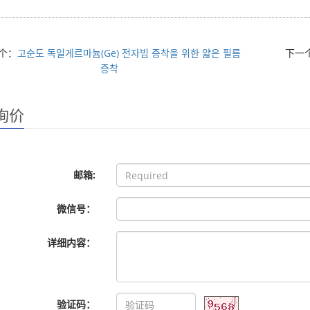
个：
고순도 독일게르마늄(Ge) 전자빔 증착을 위한 얇은 필름
下一
증착
询价
邮箱:
微信号：
详细内容：
验证码：