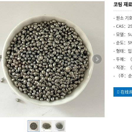
코팅 재료
- 원소 기호
- CAS：25
- 모델：Su
- 순도：5N,
- 형태：
- 두께：
- 직경：
- （주：순
在线