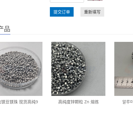
提交订单
重新填写
产品
粒镁豆镁珠 现货高纯9
高纯度锌颗粒 Zn 熔炼
알루미