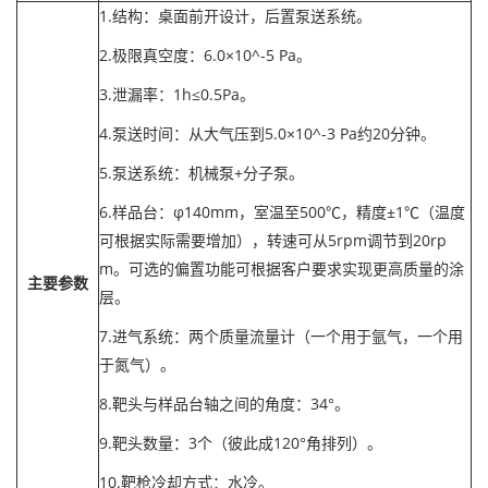
1.结构：桌面前开设计，后置泵送系统。
2.极限真空度：6.0×10^-5 Pa。
3.泄漏率：1h≤0.5Pa。
4.泵送时间：从大气压到5.0×10^-3 Pa约20分钟。
5.泵送系统：机械泵+分子泵。
6.样品台：φ140mm，室温至500℃，精度±1℃（温度
可根据实际需要增加），转速可从5rpm调节到20rp
m。可选的偏置功能可根据客户要求实现更高质量的涂
主要参数
层。
7.进气系统：两个质量流量计（一个用于氩气，一个用
于氮气）。
8.靶头与样品台轴之间的角度：34°。
9.靶头数量：3个（彼此成120°角排列）。
10.靶枪冷却方式：水冷。