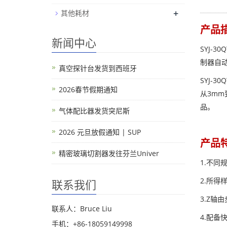
+
其他耗材
产品
新闻中心
SYJ-
制器自
真空探针台发货到西班牙
SYJ-
2026春节假期通知
从3m
品。
气体配比器发货突尼斯
2026 元旦放假通知 | SUP
产品
精密玻璃切割器发往芬兰Univer
1.不
2.所得
联系我们
3.Z轴
联系人：Bruce Liu
4.配备
手机：+86-18059149998