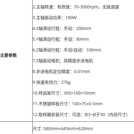
2.主轴转速：有效值：70-3000rpm，无级调速
3.主轴驱动功率：180W
4.X轴滑动行程：手动：200mm
5.Y轴滑动行程：手动：80mm
6.Z轴滑动行程：手动/自动：100mm
主要参数
7.Z轴驱动电机：高精度步进电机
8.步进电机定位精度：0.01mm
9.快速夹持力：27kg
10.样品架尺寸：300×100×10mm
11.不锈钢样板尺寸：100×75×0.5mm
12.取样器安装尺寸：可选：Ø3~Ø于30（内径尺寸）
尺寸: 580mm×445mm×620mm