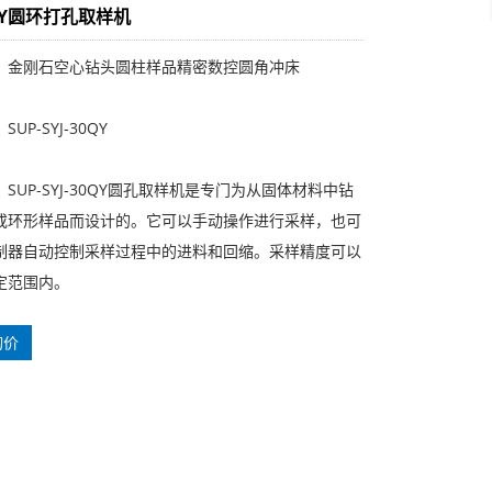
0QY圆环打孔取样机
：金刚石空心钻头圆柱样品精密数控圆角冲床
UP-SYJ-30QY
SUP-SYJ-30QY圆孔取样机是专门为从固体材料中钻
或环形样品而设计的。它可以手动操作进行采样，也可
制器自动控制采样过程中的进料和回缩。采样精度可以
定范围内。
询价