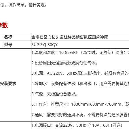
方便，操作简单，设计美观。
参数
名称
金刚石空心钻头圆柱样品精密数控圆角冲床
型号
SUP-SYJ-30QY
1.温度和湿度：10-85%RH（25℃时，无凝结）温度：0
2.设备周围无强振动源或腐蚀性气体。
3.电源：AC 220V，50Hz标准三脚插座，必须有良好
安装要求
4.冷却水：设备配有进水口和出水口，用户需要将其连
5.气源：无标准设备要求。
6.工作台：推荐尺寸：1000mm×600mm×700mm，载
7.通风：需要良好的通风环境，不需要特殊的通风装置
1.电源接口：交流220V，50Hz（110V，60Hz可选）