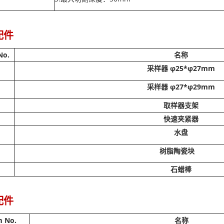
配件
No.
名称
采样器 φ25*φ27mm
采样器 φ27*φ29mm
取样器支架
快速夹紧器
水盘
树脂陶瓷块
石蜡棒
配件
m No.
名称