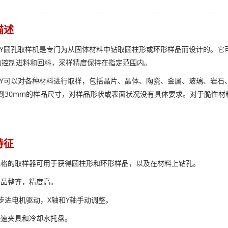
描述
30QY圆孔取样机是专门为从固体材料中钻取圆柱形或环形样品而设计的。
动控制进料和回料，采样精度保持在指定范围内。
30QY可以对各种材料进行取样，包括晶片、晶体、陶瓷、金属、玻璃、岩
m到30mm的样品尺寸，对样品形状或表面状况没有具体要求。对于脆性材
特征
同规格的取样器可用于获得圆柱形和环形样品，以及在材料上钻孔。
样品整齐，精度高。
由步进电机驱动，X轴和Y轴手动调整。
快速夹具和冷却水托盘。