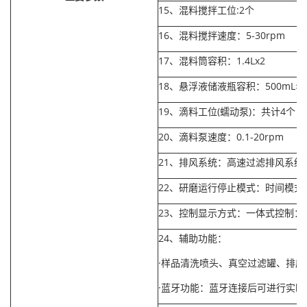
15、混料搅拌工位:2个
16、混料搅拌速度：5-30rpm
17、混料筒容积：1.4Lx2
18、悬浮液储液瓶容积：500mL×2
19、滴料工位(蠕动泵)：共计4个
20、滴料泵速度：0.1-20rpm
21、排风系统：高速过滤排风系统
22、研磨运行停止模式：时间模式
23、控制显示方式：一体式控制：
24、辅助功能：
·样品清洗喷头、真空过滤罐、排
·蓝牙功能：蓝牙连接后可进行实时