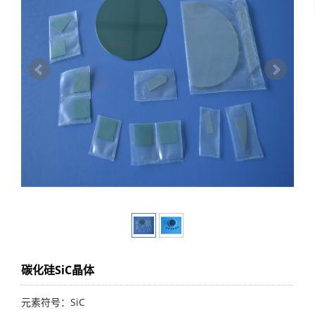
碳化硅SiC晶体
元素符号：SiC