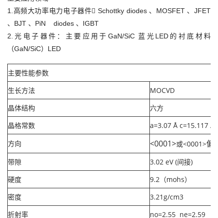
1.高频大功率电力电子器件 Schottky diodes 、MOSFET 、JFET
、BJT 、PiN diodes 、IGBT
2.光电子器件：主要应用于GaN/SiC 蓝光LED的衬底材料
（GaN/SiC）LED
主要性能参数
生长方法
MOCVD
晶体结构
六方
晶格常数
a=3.07 Å c=15.117 Å
<0001>
偏
方向
或<0001>
4
带隙
3.02 eV (间接)
硬度
9.2（mohs）
密度
3.21g/cm3
折射率
no=2.55 ne=2.59