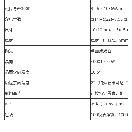
热传导@300K
3 - 5 x 10E6W/ m
介电常数
e(11)=e(22)=9.66 e(3
尺寸
10x10mm，15x15m
厚度
厚度：0.33/0.35mm
抛光
单面或双面
晶向
<0001>±0.5º
晶面定向精度:
±0.5°
边缘定向精度:
2°（特殊要求可达1°
斜切晶片
可按特定需求，加工边
Ra:
≤5Å（5µm×5µm）
包装
100级洁净袋，1000