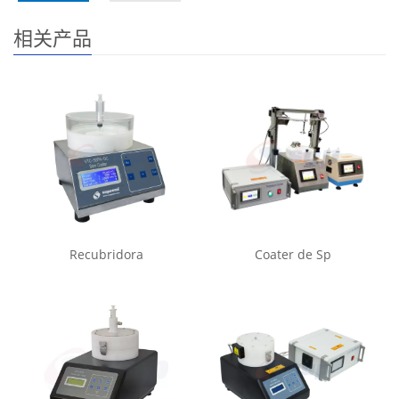
相关产品
Recubridora
Coater de Sp