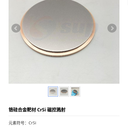
铬硅合金靶材 CrSi 磁控溅射
元素符号：CrSi