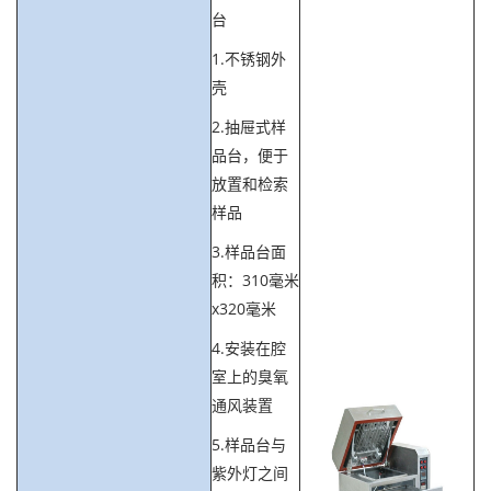
台
1.不锈钢外
壳
2.抽屉式样
品台，便于
放置和检索
样品
3.样品台面
积：310毫米
x320毫米
4.安装在腔
室上的臭氧
通风装置
5.样品台与
紫外灯之间