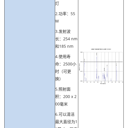
灯
2.功率：55
W
3.发射波
长：254 nm
和185 nm
4.使用寿
命：2500小
时（可更
换）
5.照射面
积：200 x 2
00毫米
6.可以清洁
最大直径为1