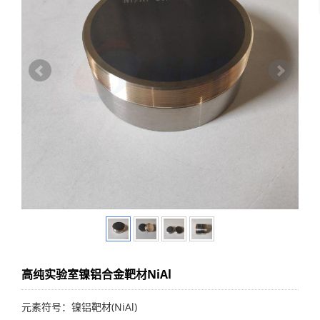
高纯实验室镍铝合金靶材NiAl
元素符号：镍铝靶材(NiAl)