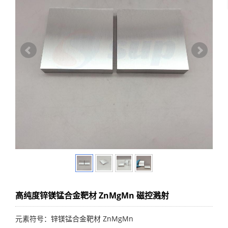
高纯度锌镁锰合金靶材 ZnMgMn 磁控溅射
元素符号：锌镁锰合金靶材 ZnMgMn